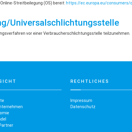
Online-Streitbeilegung (OS) bereit:
https://ec.europa.eu/consumers/o
.
ng/Universal­schlichtungs­stelle
egungsverfahren vor einer Verbraucherschlichtungsstelle teilzunehmen.
SICHT
RECHTLICHES
ite
Impressum
Unternehmen
Datenschutz
omie
del
Partner