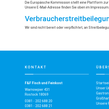
Die Europäische Kommission stellt eine Plattform zur 
Unsere E-Mail-Adresse finden Sie oben im Impressum
Verbraucher­streit­beilegu
Wir sind nicht bereit oder verpflichtet, an Streitbeil
KONTAKT
ÜBER
F&F Fisch und Feinkost
Startse
Unser 
Warnowpier 431
Gastron
Rostock 18069
Großhan
0381 - 202 688 20
Unsere 
0381 - 202 688 21